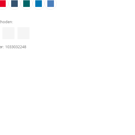
thoden:
er:
1033032248