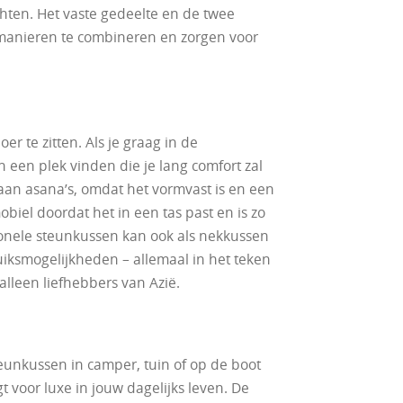
chten. Het vaste gedeelte en de twee
manieren te combineren en zorgen voor
er te zitten. Als je graag in de
 een plek vinden die je lang comfort zal
an asana’s, omdat het vormvast is en een
biel doordat het in een tas past en is zo
ionele steunkussen kan ook als nekkussen
uiksmogelijkheden – allemaal in het teken
alleen liefhebbers van Azië.
eunkussen in camper, tuin of op de boot
t voor luxe in jouw dagelijks leven. De