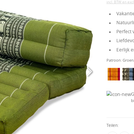
incl. BTW en exc
Vakantie
Natuurli
Perfect
Liefdev
Eerlijk
Patroon:
Groen/
G
b
Teilen: