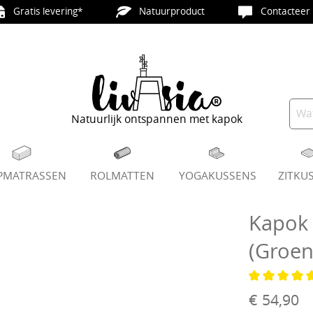
Gratis levering*
Natuurproduct
Contacteer 
Natuurlijk ontspannen met kapok
PMATRASSEN
ROLMATTEN
YOGAKUSSENS
ZITKU
Kapok
(Groen
Gemiddelde 
€ 54,90