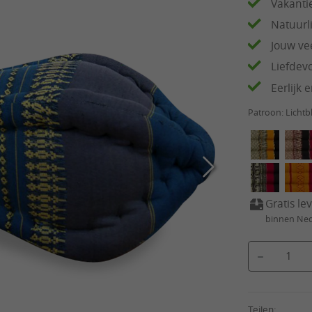
Vakantie
Natuurli
Jouw vee
Liefdev
Eerlijk
Patroon:
Licht
Gratis le
binnen Ne
Producthoeveelhe
Teilen: