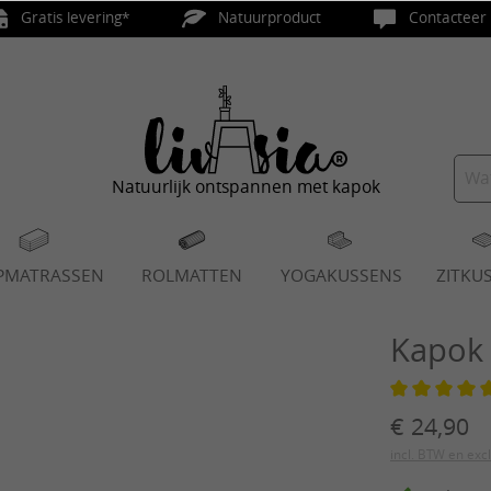
Gratis levering*
Natuurproduct
Contacteer 
Natuurlijk ontspannen met kapok
PMATRASSEN
ROLMATTEN
YOGAKUSSENS
ZITKU
Kapok 
Gemiddelde 
€ 24,90
incl. BTW en exc