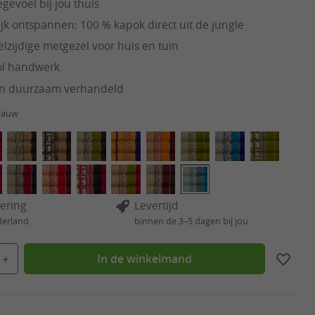
gevoel bij jou thuis
jk ontspannen: 100 % kapok direct uit de jungle
lzijdige metgezel voor huis en tuin
ol handwerk
 en duurzaam verhandeld
blauw
vering
Levertijd
derland
binnen de 3–5 dagen bij jou
id: Voer de gewenste hoeveelheid in of gebruik de knoppen om de hoeveelheid te
In de winkelmand