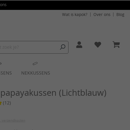
ons
Wat is kapok?
Over ons
Blog
SSENS
NEKKUSSENS
papayakussen (Lichtblauw)
(12)
waardering van 5 van 5 sterren
l. verzendkosten