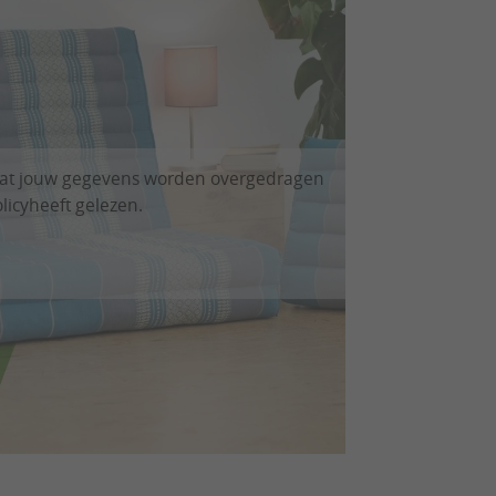
 dat jouw gegevens worden overgedragen
licy
heeft gelezen.