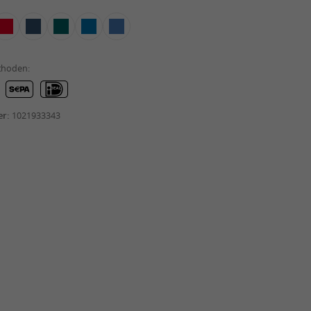
thoden:
er:
1021933343