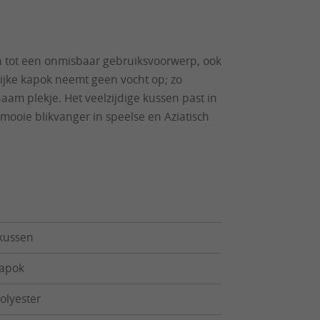
sen tot een onmisbaar gebruiksvoorwerp, ook
rlijke kapok neemt geen vocht op; zo
naam plekje. Het veelzijdige kussen past in
mooie blikvanger in speelse en Aziatisch
kussen
kapok
olyester