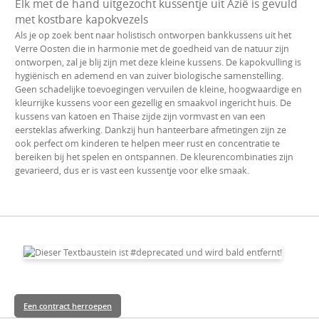
Elk met de hand uitgezocht kussentje uit Azië is gevuld
met kostbare kapokvezels
Als je op zoek bent naar holistisch ontworpen bankkussens uit het
Verre Oosten die in harmonie met de goedheid van de natuur zijn
ontworpen, zal je blij zijn met deze kleine kussens. De kapokvulling is
hygiënisch en ademend en van zuiver biologische samenstelling.
Geen schadelijke toevoegingen vervuilen de kleine, hoogwaardige en
kleurrijke kussens voor een gezellig en smaakvol ingericht huis. De
kussens van katoen en Thaise zijde zijn vormvast en van een
eersteklas afwerking. Dankzij hun hanteerbare afmetingen zijn ze
ook perfect om kinderen te helpen meer rust en concentratie te
bereiken bij het spelen en ontspannen. De kleurencombinaties zijn
gevarieerd, dus er is vast een kussentje voor elke smaak.
Een contract herroepen