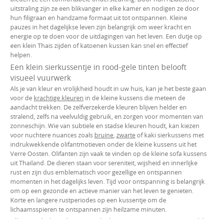
uitstraling zijn ze een blikvanger in elke kamer en nodigen ze door
hun filigraan en handzame formaat uit tot ontspannen. Kleine
pauzes in het dagelijkse leven zijn belangrijk om weer kracht en
energie op te doen voor de uitdagingen van het leven. Een dutje op
een klein Thais zijden of katoenen kussen kan snel en effectief
helpen.
Een klein sierkussentje in rood-gele tinten belooft
visueel vuurwerk
Als je van kleur en vrolijkheid houdt in uw huis, kan je het beste gaan
voor de
krachtige kleuren
in de kleine kussens die meteen de
aandacht trekken. De zelfverzekerde kleuren blijven helder en
stralend, zelfs na veelvuldig gebruik, en zorgen voor momenten van
zonneschijn. Wie van subtiele en stadse kleuren houdt, kan kiezen
voor nuchtere nuances zoals
bruine
,
zwarte
of kaki sierkussens met
indrukwekkende olifantmotieven onder de kleine kussens uit het
Verre Oosten. Olifanten zijn vaak te vinden op de kleine sofa kussens
uit Thailand. De dieren staan voor sereniteit, wijsheid en innerlijke
rust en zijn dus emblematisch voor gezellige en ontspannen
momenten in het dagelijks leven. Tijd voor ontspanning is belangrijk
om op een gezonde en actieve manier van het leven te genieten.
Korte en langere rustperiodes op een kussentje om de
lichaamsspieren te ontspannen zijn heilzame minuten.