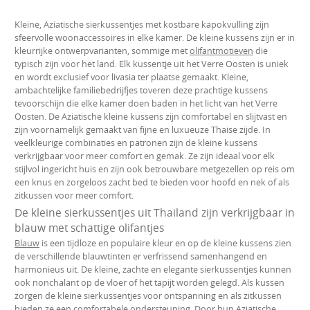
Kleine, Aziatische sierkussentjes met kostbare kapokvulling zijn
sfeervolle woonaccessoires in elke kamer. De kleine kussens zijn er in
kleurrijke ontwerpvarianten, sommige met
olifantmotieven
die
typisch zijn voor het land. Elk kussentje uit het Verre Oosten is uniek
en wordt exclusief voor livasia ter plaatse gemaakt. Kleine,
ambachtelijke familiebedrijfjes toveren deze prachtige kussens
tevoorschijn die elke kamer doen baden in het licht van het Verre
Oosten. De Aziatische kleine kussens zijn comfortabel en slijtvast en
zijn voornamelijk gemaakt van fijne en luxueuze Thaise zijde. In
veelkleurige combinaties en patronen zijn de kleine kussens
verkrijgbaar voor meer comfort en gemak. Ze zijn ideaal voor elk
stijlvol ingericht huis en zijn ook betrouwbare metgezellen op reis om
een knus en zorgeloos zacht bed te bieden voor hoofd en nek of als
zitkussen voor meer comfort.
De kleine sierkussentjes uit Thailand zijn verkrijgbaar in
blauw met schattige olifantjes
Blauw
is een tijdloze en populaire kleur en op de kleine kussens zien
de verschillende blauwtinten er verfrissend samenhangend en
harmonieus uit. De kleine, zachte en elegante sierkussentjes kunnen
ook nonchalant op de vloer of het tapijt worden gelegd. Als kussen
zorgen de kleine sierkussentjes voor ontspanning en als zitkussen
bieden ze een comfortabele ondersteuning. Door hun Aziatische