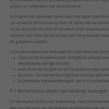
prijzen en uitspraken van de producent.
b) In geval van gebreken geven wij naar eigen goeddunk
na uw keuze vermindering eisen of afzien van de overee
uit de soort van de zaak of het tekort of de andere oms
ontstaan zijn door het verzenden van de goederen naar
de goederen voldoet.
c) De garantieperiode bedraagt een jaar vanaf de datum 
voor ons te verantwoorden verwijtbare schade voort
veroorzaakte overige schade;
voor zover wij het gebrek op frauduleuze wijze v
bij zaken, die overeenkomstig hun normale gebruik
bij wettelijke regresvorderingen, die u in combinat
§ 5 Rechtskeuze, plaats van betaling, bevoegde
(1) Het Duitse recht is van toepassing. Voor consument
wet van het land van de gewone verblijfplaats van de c