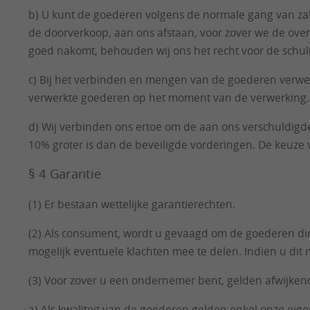
b) U kunt de goederen volgens de normale gang van zake
de doorverkoop, aan ons afstaan, voor zover we de ove
goed nakomt, behouden wij ons het recht voor de schuld
c) Bij het verbinden en mengen van de goederen verw
verwerkte goederen op het moment van de verwerking.
d) Wij verbinden ons ertoe om de aan ons verschuldigd
10% groter is dan de beveiligde vorderingen. De keuze v
§ 4 Garantie
(1) Er bestaan wettelijke garantierechten.
(2) Als consument, wordt u gevaagd om de goederen dire
mogelijk eventuele klachten mee te delen. Indien u dit n
(3) Voor zover u een ondernemer bent, gelden afwijken
a) Als kwaliteit van de goederen gelden enkel onze ei