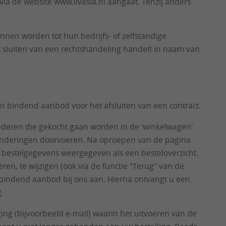
ia de website www.livasia.nl aangaat. Tenzij anders
unnen worden tot hun bedrijfs- of zelfstandige
t sluiten van een rechtshandeling handelt in naam van
n bindend aanbod voor het afsluiten van een contract.
oederen die gekocht gaan worden in de 'winkelwagen'
randeringen doorvoeren. Na oproepen van de pagina
 bestelgegevens weergegeven als een besteloverzicht.
en, te wijzigen (ook via de functie "Terug" van de
n bindend aanbod bij ons aan. Hierna ontvangt u een
.
ing (bijvoorbeeld e-mail) waarin het uitvoeren van de