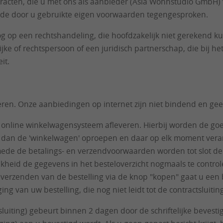
acten, die u met ons als aanbieder (Asia Wohnstudio GmbH) v
 de door u gebruikte eigen voorwaarden tegengesproken.
oog op een rechtshandeling, die hoofdzakelijk niet gerekend k
e of rechtspersoon of een juridisch partnerschap, die bij he
it.
eren. Onze aanbiedingen op internet zijn niet bindend en gee
et online winkelwagensysteem afleveren. Hierbij worden de g
t u dan de 'winkelwagen' oproepen en daar op elk moment ve
mede de betalings- en verzendvoorwaarden worden tot slot de
kheid de gegevens in het besteloverzicht nogmaals te controler
t verzenden van de bestelling via de knop "kopen" gaat u ee
 van uw bestelling, die nog niet leidt tot de contractsluiting
uiting) gebeurt binnen 2 dagen door de schriftelijke bevestig