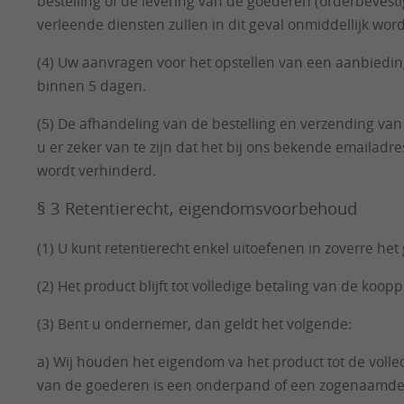
bestelling of de levering van de goederen (orderbevesti
verleende diensten zullen in dit geval onmiddellijk wor
(4) Uw aanvragen voor het opstellen van een aanbieding 
binnen 5 dagen.
(5) De afhandeling van de bestelling en verzending van 
u er zeker van te zijn dat het bij ons bekende emailadr
wordt verhinderd.
§ 3 Retentierecht, eigendomsvoorbehoud
(1) U kunt retentierecht enkel uitoefenen in zoverre het
(2) Het product blijft tot volledige betaling van de koop
(3) Bent u ondernemer, dan geldt het volgende:
a) Wij houden het eigendom va het product tot de voll
van de goederen is een onderpand of een zogenaamde '