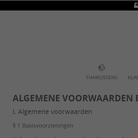
oekopdracht
Ga naar de hoofdnavigatie
THAIKUSSENS
KLA
ALGEMENE VOORWAARDEN E
I. Algemene voorwaarden
§ 1 Basisvoorzieningen