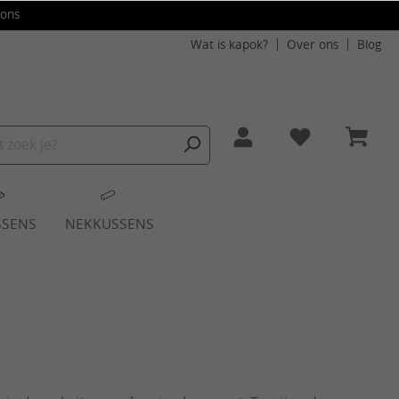
ons
Wat is kapok?
Over ons
Blog
SSENS
NEKKUSSENS