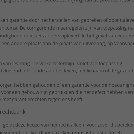
en garantie door het herstellen van gebreken of door nalever
nkomst. De corrigerende maatregelen zijn van toepassing na e
tandigheden niet iets anders oplevert. In het geval van verbe
 een andere plaats dan de plaats van uitvoering, op voorwaa
van levering. De verkorte termijn is niet van toepassing:
vloeiend uit schade aan het leven, het lichaam of de gezondhe
erborgen hebben gehouden of een garantie voor de hoedanig
 voor een gebouw zijn gebruikt en die het defect hebben vero
ie met garantierechten tegen ons heeft.
 rechtbank
en geldt deze keuze van het recht alleen, voor zover dit be
onsument niet wordt ingetrokken (gunstigheidsbeginsel).