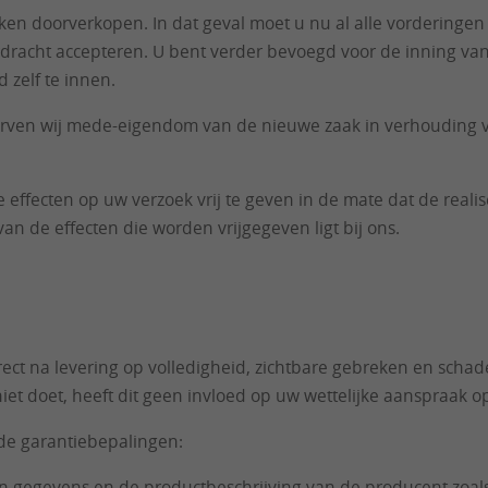
n doorverkopen. In dat geval moet u nu al alle vorderingen v
rdracht accepteren. U bent verder bevoegd voor de inning van
 zelf te innen.
erven wij mede-eigendom van de nieuwe zaak in verhouding 
e effecten op uw verzoek vrij te geven in de mate dat de re
an de effecten die worden vrijgegeven ligt bij ons.
ct na levering op volledigheid, zichtbare gebreken en schade 
iet doet, heeft dit geen invloed op uw wettelijke aanspraak o
de garantiebepalingen:
gen gegevens en de productbeschrijving van de producent zo