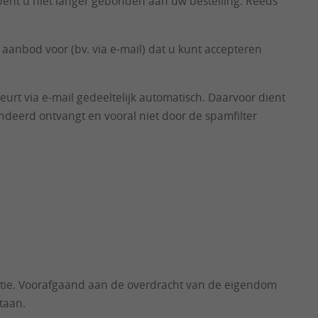
, bent u niet langer gebonden aan uw bestelling. Reeds
 aanbod voor (bv. via e-mail) dat u kunt accepteren
eurt via e-mail gedeeltelijk automatisch. Daarvoor dient
andeerd ontvangt en vooral niet door de spamfilter
latie. Voorafgaand aan de overdracht van de eigendom
taan.