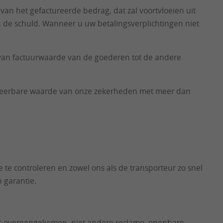
an het gefactureerde bedrag, dat zal voortvloeien uit
 de schuld. Wanneer u uw betalingsverplichtingen niet
van factuurwaarde van de goederen tot de andere
aliseerbare waarde van onze zekerheden met meer dan
te controleren en zowel ons als de transporteur zo snel
p garantie.
als overeengekomen, niet andere reclame, openbare