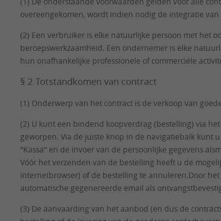
(1) De onderstaande voorwaarden gelden voor alle contr
overeengekomen, wordt indien nodig de integratie van
(2) Een verbruiker is elke natuurlijke persoon met het 
beroepswerkzaamheid. Een ondernemer is elke natuurlijk
hun onafhankelijke professionele of commerciële activite
§ 2 Totstandkomen van contract
(1) Onderwerp van het contract is de verkoop van goed
(2) U kunt een bindend koopverdrag (bestelling) via h
geworpen. Via de juiste knop in de navigatiebalk kun
"Kassa" en de invoer van de persoonlijke gegevens als
Vóór het verzenden van de bestelling heeft u de mogelij
internetbrowser) of de bestelling te annuleren.Door he
automatische gegenereerde email als ontvangstbevestiging
(3) De aanvaarding van het aanbod (en dus de contractsl