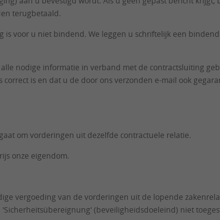
ging) aan u bevestigd wordt. Als u geen gepast bericht krijgt
den terugbetaald.
is voor u niet bindend. We leggen u schriftelijk een bindend
alle nodige informatie in verband met de contractsluiting geb
es correct is en dat u de door ons verzonden e-mail ook gegar
 gaat om vorderingen uit dezelfde contractuele relatie.
prijs onze eigendom.
edige vergoeding van de vorderingen uit de lopende zakenre
Sicherheitsübereignung' (beveiligheidsdoeleind) niet toeges