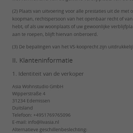
(2) Plaats van uitvoering voor alle prestaties uit de me
koopman, rechtspersoon van het openbaar recht of van 
hebt, of als uw woonplaats of uw gewoonlijke verblijfp
aan te roepen, blijft hiervan onberoerd.
(3) De bepalingen van het VS-kooprecht zijn uitdrukkelij
II. Klanteninformatie
1. Identiteit van de verkoper
Asia Wohnstudio GmbH
Wipperstraße 4
31234 Edemissen
Duitsland
Telefoon: +4951769765096
E-mail: info@livasia.nl
Alternatieve geschillenbeslechting: