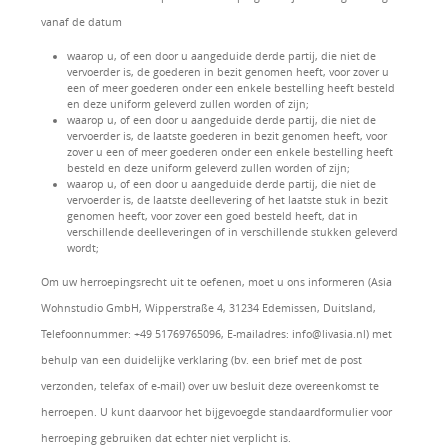
vanaf de datum
waarop u, of een door u aangeduide derde partij, die niet de
vervoerder is, de goederen in bezit genomen heeft, voor zover u
een of meer goederen onder een enkele bestelling heeft besteld
en deze uniform geleverd zullen worden of zijn;
waarop u, of een door u aangeduide derde partij, die niet de
vervoerder is, de laatste goederen in bezit genomen heeft, voor
zover u een of meer goederen onder een enkele bestelling heeft
besteld en deze uniform geleverd zullen worden of zijn;
waarop u, of een door u aangeduide derde partij, die niet de
vervoerder is, de laatste deellevering of het laatste stuk in bezit
genomen heeft, voor zover een goed besteld heeft, dat in
verschillende deelleveringen of in verschillende stukken geleverd
wordt;
Om uw herroepingsrecht uit te oefenen, moet u ons informeren (Asia
Wohnstudio GmbH, Wipperstraße 4, 31234 Edemissen, Duitsland,
Telefoonnummer: +49 51769765096, E-mailadres: info@livasia.nl) met
behulp van een duidelijke verklaring (bv. een brief met de post
verzonden, telefax of e-mail) over uw besluit deze overeenkomst te
herroepen. U kunt daarvoor het bijgevoegde standaardformulier voor
herroeping gebruiken dat echter niet verplicht is.