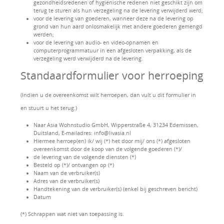
gezondheidsredenen of hygiënische redenen niet geschikt zijn om
terug te sturen als hun verzegeling na de levering verwijderd werd;
voor de levering van goederen, wanneer deze na de levering op
grond van hun aard onlosmakelijk met andere goederen gemengd
werden;
voor de levering van audio- en video-opnamen en
computerprogrammatuur in een afgesloten verpakking, als de
verzegeling werd verwijderd na de levering.
Standaardformulier voor herroeping
(Indien u de overeenkomst wilt herroepen, dan vult u dit formulier in
en stuurt u het terug.)
Naar Asia Wohnstudio GmbH, Wipperstraße 4, 31234 Edemissen,
Duitsland, E-mailadres: info@livasia.nl
Hiermee herroep(en) ik/ wij (*) het door mij/ ons (*) afgesloten
overeenkomst door de koop van de volgende goederen (*)/
de levering van de volgende diensten (*)
Besteld op (*)/ ontvangen op (*)
Naam van de verbruiker(s)
Adres van de verbruiker(s)
Handtekening van de verbruiker(s) (enkel bij geschreven bericht)
Datum
(*) Schrappen wat niet van toepassing is.