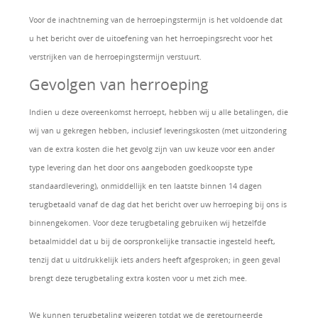
Voor de inachtneming van de herroepingstermijn is het voldoende dat
u het bericht over de uitoefening van het herroepingsrecht voor het
verstrijken van de herroepingstermijn verstuurt.
Gevolgen van herroeping
Indien u deze overeenkomst herroept, hebben wij u alle betalingen, die
wij van u gekregen hebben, inclusief leveringskosten (met uitzondering
van de extra kosten die het gevolg zijn van uw keuze voor een ander
type levering dan het door ons aangeboden goedkoopste type
standaardlevering), onmiddellijk en ten laatste binnen 14 dagen
terugbetaald vanaf de dag dat het bericht over uw herroeping bij ons is
binnengekomen. Voor deze terugbetaling gebruiken wij hetzelfde
betaalmiddel dat u bij de oorspronkelijke transactie ingesteld heeft,
tenzij dat u uitdrukkelijk iets anders heeft afgesproken; in geen geval
brengt deze terugbetaling extra kosten voor u met zich mee.
We kunnen terugbetaling weigeren totdat we de geretourneerde