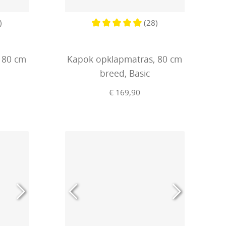
)
(28)
ering van 5 van 5 sterren
Gemiddelde waardering van 4.7 van 
 80 cm
Kapok opklapmatras, 80 cm
breed, Basic
€ 169,90