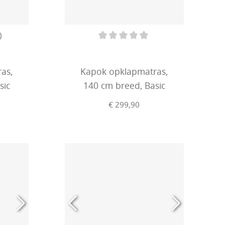
)
ering van 4.9 van 5 sterren
Gemiddelde waardering van 0 van 
as,
Kapok opklapmatras,
sic
140 cm breed, Basic
€ 299,90