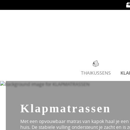
oekopdracht
Ga naar de hoofdnavigatie
KLA
THAIKUSSENS
Klapmatrassen
Met een opvouwbaar matras van kapok haal je een s
huis. De stabiele vulling ondersteunt je zacht en is 