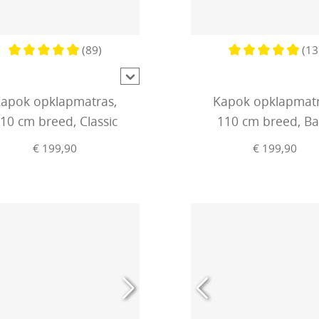
(89)
(13
Gemiddelde waardering van 4.8 van 5 sterren
Gemiddelde waard
apok opklapmatras,
Kapok opklapmatr
10 cm breed, Classic
110 cm breed, Ba
€ 199,90
€ 199,90