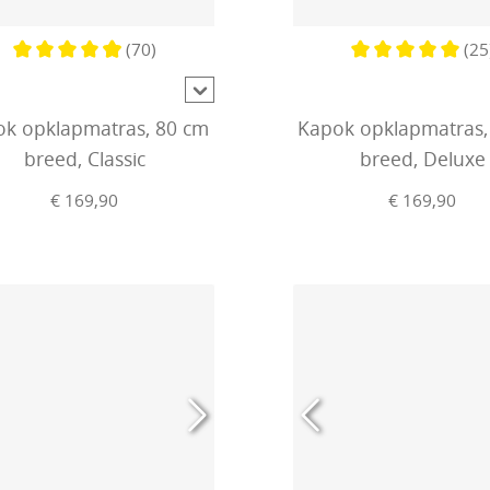
(70)
(25
Gemiddelde waardering van 4.9 van 5 sterren
Gemiddelde waard
k opklapmatras, 80 cm
Kapok opklapmatras,
breed, Classic
breed, Deluxe
€ 169,90
€ 169,90