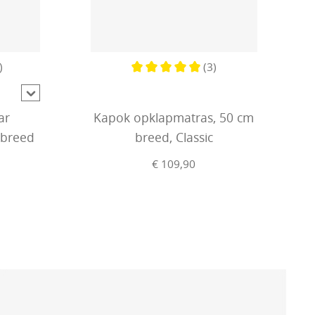
)
(3)
ering van 5 van 5 sterren
Gemiddelde waardering van 5 van 5
ar
Kapok opklapmatras, 50 cm
 breed
breed, Classic
€ 109,90