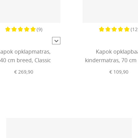
(9)
(12
Gemiddelde waardering van 4.8 van 5 sterren
Gemiddelde waard
apok opklapmatras,
Kapok opklapba
40 cm breed, Classic
kindermatras, 70 cm
€ 269,90
€ 109,90