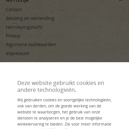
WETTELIJK
Contact
Betaling en verzending
Herroepingsrecht
Privacy
Algemene voorwaarden
Impressum
BETAALMETHODEN
Deze website gebruikt cookies en
andere technologieën.
Wij gebruiken cookies en soortgelijke technologieën,
ook van derden, om de goede werking van de
website te waarborgen, het gebruik van onze
Handverwerkt, duurzaam, individueel – livasia, jouw naam voor
diensten te analyseren en je de best mogelijke
Aziatisch wonen.
Een merk van de firma Asia Wohnstudio GmbH.
winkelervaring te bieden. Zie voor meer informatie