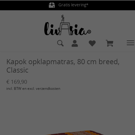
Gratis levering*
hoofdinhoud
Kapok opklapmatras, 80 cm breed,
Classic
€ 169,90
incl. BTW en excl. verzendkosten
Afbeeldingengalerij overslaan