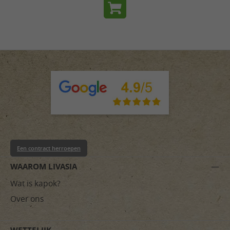
Een contract herroepen
WAAROM LIVASIA
Wat is kapok?
Over ons