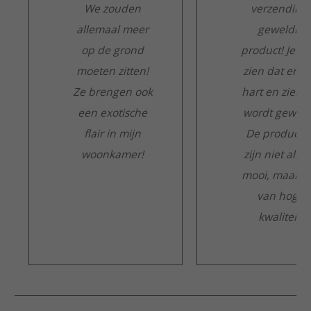
We zouden
verzending,
allemaal meer
geweldig
op de grond
product! Je ku
moeten zitten!
zien dat er m
Ze brengen ook
hart en ziel a
een exotische
wordt gewerk
flair in mijn
De producte
woonkamer!
zijn niet alle
mooi, maar o
van hoge
kwaliteit.