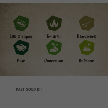
Handwerk
100 % kapok
Traditie
Fair
Duurzaam
Outdoor
Productgalerij overslaan
PAST GOED BIJ