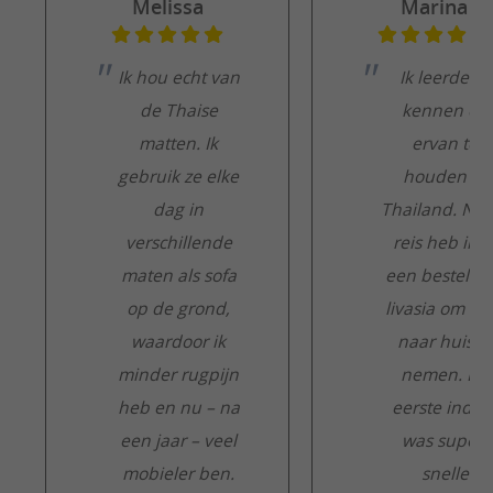
Melissa
Marina
Ik hou echt van
Ik leerde ze
de Thaise
kennen en
matten. Ik
ervan te
gebruik ze elke
houden in
dag in
Thailand. Na 
verschillende
reis heb ik e
maten als sofa
een besteld b
op de grond,
livasia om m
waardoor ik
naar huis te
minder rugpijn
nemen. De
heb en nu – na
eerste indru
een jaar – veel
was super:
mobieler ben.
snelle