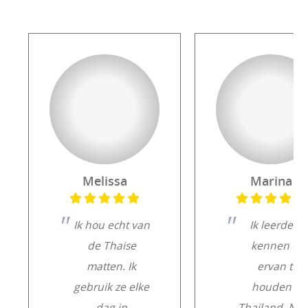
Melissa
Marina
Ik hou echt van
Ik leerde ze
de Thaise
kennen en
matten. Ik
ervan te
gebruik ze elke
houden in
dag in
Thailand. Na 