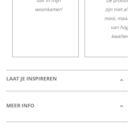
flair in mijn
De producte
woonkamer!
zijn niet alle
mooi, maar o
van hoge
kwaliteit.
LAAT JE INSPIREREN
MEER INFO