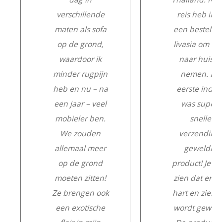
verschillende
reis heb ik e
maten als sofa
een besteld b
op de grond,
livasia om m
waardoor ik
naar huis te
minder rugpijn
nemen. De
heb en nu – na
eerste indru
een jaar – veel
was super:
mobieler ben.
snelle
We zouden
verzending,
allemaal meer
geweldig
op de grond
product! Je ku
moeten zitten!
zien dat er m
Ze brengen ook
hart en ziel a
een exotische
wordt gewerk