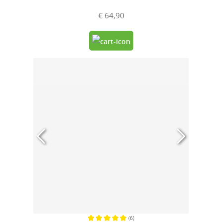
€ 64,90
(6)