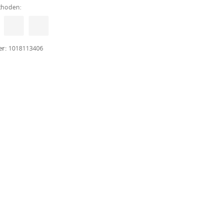
thoden:
er:
1018113406