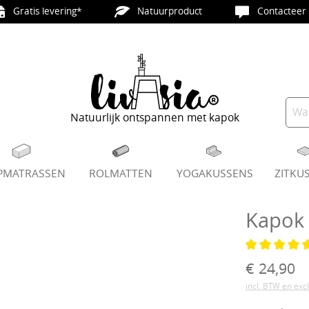
Gratis levering*
Natuurproduct
Contacteer 
Natuurlijk ontspannen met kapok
PMATRASSEN
ROLMATTEN
YOGAKUSSENS
ZITKU
Kapok 
Gemiddelde 
€ 24,90
incl. BTW en exc