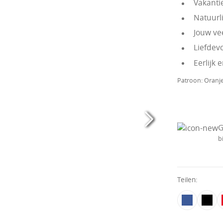
Vakantie
Natuurli
Jouw vee
Liefdev
Eerlijk
Patroon:
Oranj
G
b
Teilen: