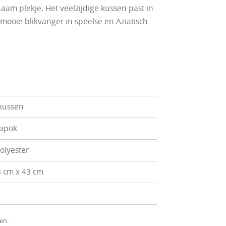
naam plekje. Het veelzijdige kussen past in
mooie blikvanger in speelse en Aziatisch
kussen
kapok
olyester
 cm x 43 cm
en.