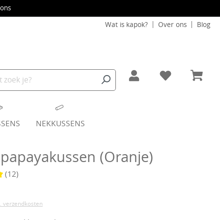
ons
Wat is kapok?
Over ons
Blog
SSENS
NEKKUSSENS
papayakussen (Oranje)
(12)
waardering van 5 van 5 sterren
l. verzendkosten