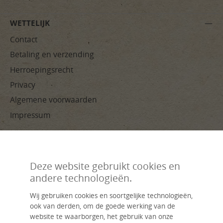
WETTELIJK
Contact
Betaling en verzending
Herroepingsrecht
Privacy
Algemene voorwaarden
Impressum
BETAALMETHODEN
Deze website gebruikt cookies en
andere technologieën.
Wij gebruiken cookies en soortgelijke technologieën,
ook van derden, om de goede werking van de
website te waarborgen, het gebruik van onze
Handverwerkt, duurzaam, individueel – livasia, jouw naam voor