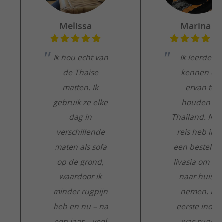
Melissa
Marina
Ik hou echt van
Ik leerde ze
de Thaise
kennen en
matten. Ik
ervan te
gebruik ze elke
houden in
dag in
Thailand. Na 
verschillende
reis heb ik e
maten als sofa
een besteld b
op de grond,
livasia om m
waardoor ik
naar huis te
minder rugpijn
nemen. De
heb en nu – na
eerste indru
een jaar – veel
was super: