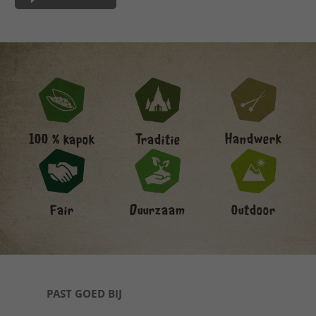
Handwerk
100 % kapok
Traditie
Fair
Duurzaam
Outdoor
Productgalerij overslaan
PAST GOED BIJ