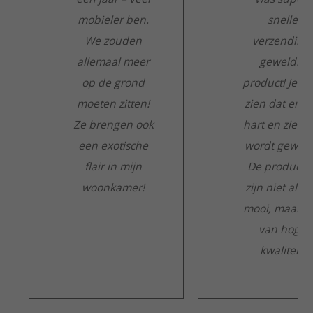
mobieler ben.
snelle
We zouden
verzending,
allemaal meer
geweldig
op de grond
product! Je ku
moeten zitten!
zien dat er m
Ze brengen ook
hart en ziel a
een exotische
wordt gewerk
flair in mijn
De producte
woonkamer!
zijn niet alle
mooi, maar o
van hoge
kwaliteit.