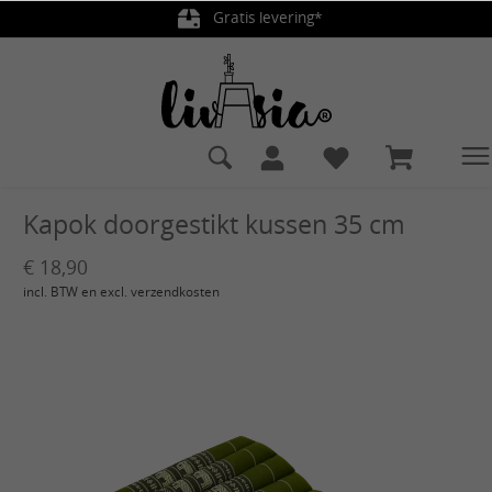
Gratis levering*
hoofdinhoud
Kapok doorgestikt kussen 35 cm
€ 18,90
incl. BTW en excl. verzendkosten
Afbeeldingengalerij overslaan