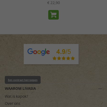
€ 22,90
Een contract herroepen
WAAROM LIVASIA
Wat is kapok?
Over ons