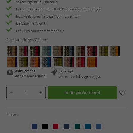
Vakantiegevoel bij jou thuis
Natuurlijk ontspannen: 100 % kapok direct uit de jungle
Jouw veelzijdige metgezel voor huis en tuin
Liefdevol handwerk
Eerlijk en duurzaam verhandeld
Patroon:
Groen/Olifant
Gratis levering
Levertijd
binnen Nederland
binnen de 3–5 dagen bij jou
Producthoeveelheid: Voer de gewenste hoeveelheid in of gebruik de knoppen om de hoeveelheid
In de winkelmand
Teilen: