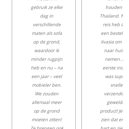
gebruik ze elke
houden in
dag in
Thailand. Na 
verschillende
reis heb ik e
maten als sofa
een besteld b
op de grond,
livasia om m
waardoor ik
naar huis te
minder rugpijn
nemen. De
heb en nu – na
eerste indru
een jaar – veel
was super:
mobieler ben.
snelle
We zouden
verzending,
allemaal meer
geweldig
op de grond
product! Je ku
moeten zitten!
zien dat er m
Ze brengen ook
hart en ziel a