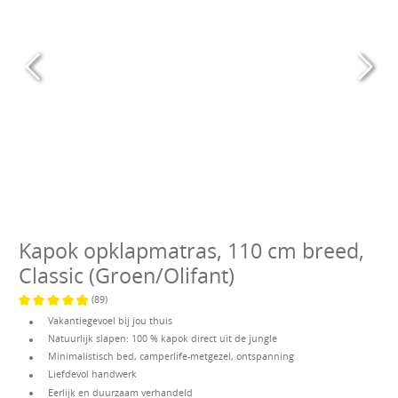
Kapok opklapmatras, 110 cm breed,
Classic (Groen/Olifant)
(89)
Gemiddelde waardering van 4.8 van 5 sterren
Vakantiegevoel bij jou thuis
Natuurlijk slapen: 100 % kapok direct uit de jungle
Minimalistisch bed, camperlife-metgezel, ontspanning
Liefdevol handwerk
Eerlijk en duurzaam verhandeld