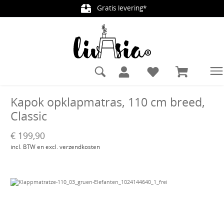
Gratis levering*
hoofdinhoud
Kapok opklapmatras, 110 cm breed,
Classic
€ 199,90
incl. BTW en excl. verzendkosten
Afbeeldingengalerij overslaan