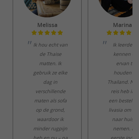
Melissa
Marina
Ik hou echt van
Ik leerde ze
de Thaise
kennen en
matten. Ik
ervan te
gebruik ze elke
houden in
dag in
Thailand. Na 
verschillende
reis heb ik e
maten als sofa
een besteld b
op de grond,
livasia om m
waardoor ik
naar huis te
minder rugpijn
nemen. De
heb en nu – na
eerste indru