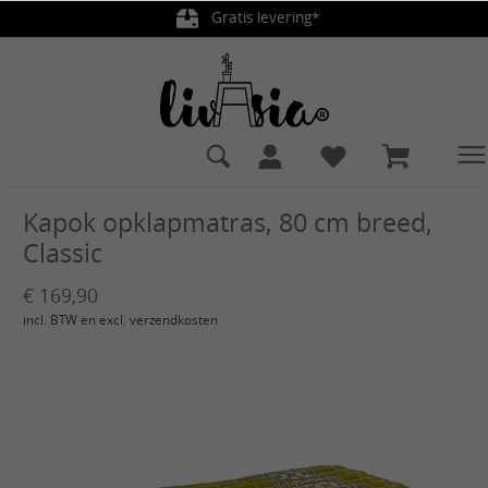
Gratis levering*
hoofdinhoud
Kapok opklapmatras, 80 cm breed,
Classic
€ 169,90
incl. BTW en excl. verzendkosten
Afbeeldingengalerij overslaan