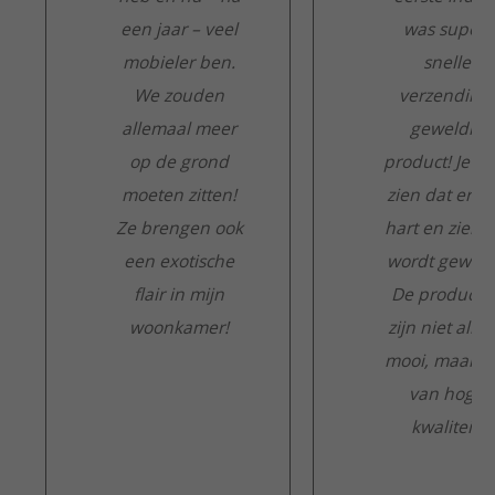
een jaar – veel
was super:
mobieler ben.
snelle
We zouden
verzending,
allemaal meer
geweldig
op de grond
product! Je ku
moeten zitten!
zien dat er m
Ze brengen ook
hart en ziel a
een exotische
wordt gewerk
flair in mijn
De producte
woonkamer!
zijn niet alle
mooi, maar o
van hoge
kwaliteit.