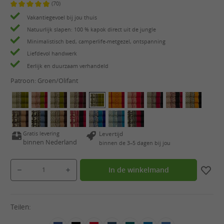
(70)
Gemiddelde waardering van 4.9 van 5 sterren
Vakantiegevoel bij jou thuis
Natuurlijk slapen: 100 % kapok direct uit de jungle
Minimalistisch bed, camperlife-metgezel, ontspanning
Liefdevol handwerk
Eerlijk en duurzaam verhandeld
Patroon:
Groen/Olifant
Gratis levering
Levertijd
binnen Nederland
binnen de 3–5 dagen bij jou
Producthoeveelheid: Voer de gewenste hoeveelheid in of gebruik de knoppen om de hoeveelheid
In de winkelmand
Teilen: