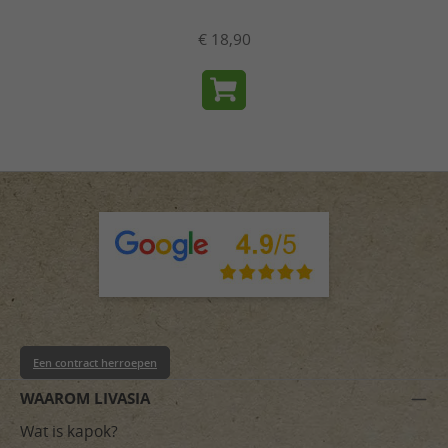
€ 18,90
Een contract herroepen
WAAROM LIVASIA
Wat is kapok?