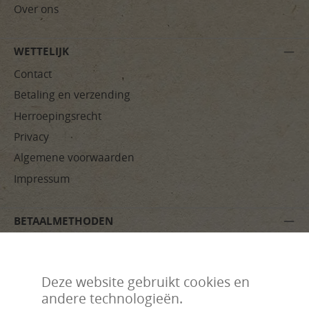
Over ons
WETTELIJK
Contact
Betaling en verzending
Herroepingsrecht
Privacy
Algemene voorwaarden
Impressum
BETAALMETHODEN
Deze website gebruikt cookies en
andere technologieën.