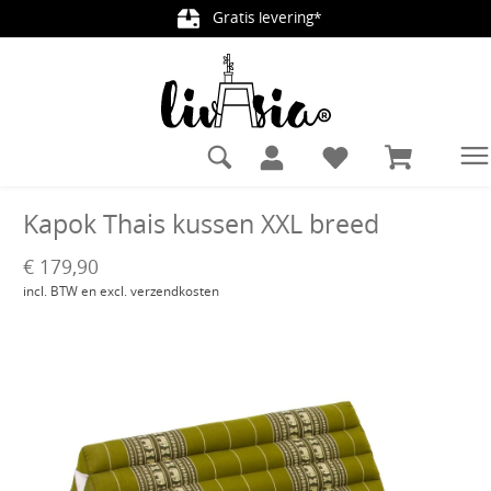
Gratis levering*
hoofdinhoud
Kapok Thais kussen XXL breed
€ 179,90
incl. BTW en excl. verzendkosten
Afbeeldingengalerij overslaan