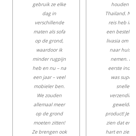
gebruik ze elke
houden in
dag in
Thailand. Na 
verschillende
reis heb ik e
maten als sofa
een besteld b
op de grond,
livasia om m
waardoor ik
naar huis te
minder rugpijn
nemen. De
heb en nu – na
eerste indru
een jaar – veel
was super:
mobieler ben.
snelle
We zouden
verzending,
allemaal meer
geweldig
op de grond
product! Je ku
moeten zitten!
zien dat er m
Ze brengen ook
hart en ziel a