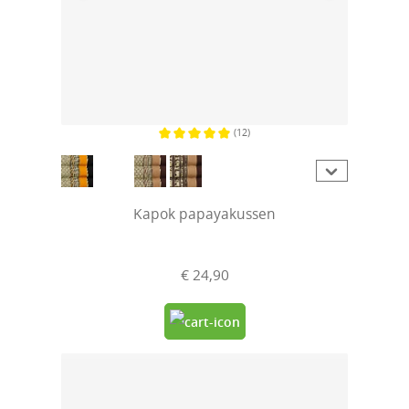
(12)
Gemiddelde waardering van 5 van 5 sterren
Kapok papayakussen
€ 24,90