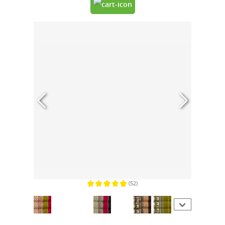
(52)
Gemiddelde waardering van 4.9 van 5 sterren