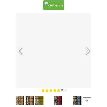
(21)
Gemiddelde waardering van 4.7 van 5 sterren