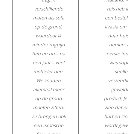
verschillende
reis heb ik e
maten als sofa
een besteld b
op de grond,
livasia om m
waardoor ik
naar huis te
minder rugpijn
nemen. De
heb en nu – na
eerste indru
een jaar – veel
was super:
mobieler ben.
snelle
We zouden
verzending,
allemaal meer
geweldig
op de grond
product! Je ku
moeten zitten!
zien dat er m
Ze brengen ook
hart en ziel a
een exotische
wordt gewerk