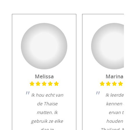
Melissa
Marina
Ik hou echt van
Ik leerde ze
de Thaise
kennen en
matten. Ik
ervan te
gebruik ze elke
houden in
dag in
Thailand. Na 