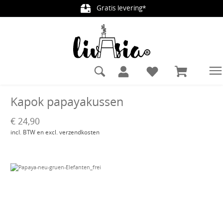
Gratis levering*
hoofdinhoud
Kapok papayakussen
€ 24,90
incl. BTW en excl. verzendkosten
Afbeeldingengalerij overslaan