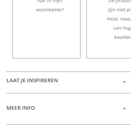
flair in mijn
De producte
woonkamer!
zijn niet alle
mooi, maar o
van hoge
kwaliteit.
LAAT JE INSPIREREN
MEER INFO