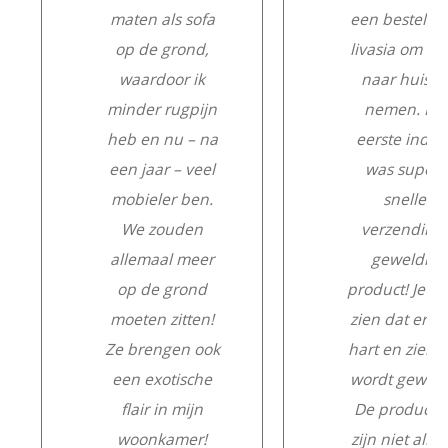
maten als sofa
een besteld b
op de grond,
livasia om m
waardoor ik
naar huis te
minder rugpijn
nemen. De
heb en nu – na
eerste indru
een jaar – veel
was super:
mobieler ben.
snelle
We zouden
verzending,
allemaal meer
geweldig
op de grond
product! Je ku
moeten zitten!
zien dat er m
Ze brengen ook
hart en ziel a
een exotische
wordt gewerk
flair in mijn
De producte
woonkamer!
zijn niet alle