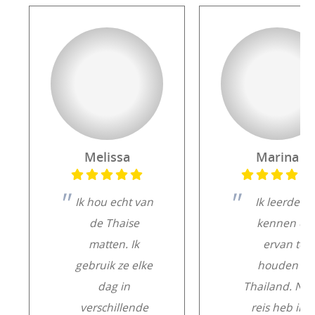
Melissa
Marina
Ik hou echt van
Ik leerde ze
de Thaise
kennen en
matten. Ik
ervan te
gebruik ze elke
houden in
dag in
Thailand. Na 
verschillende
reis heb ik e