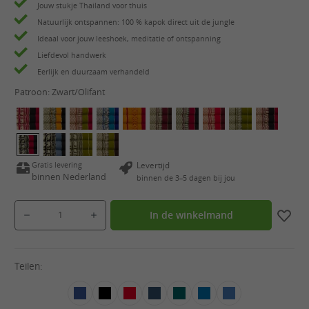
Jouw stukje Thailand voor thuis
Natuurlijk ontspannen: 100 % kapok direct uit de jungle
Ideaal voor jouw leeshoek, meditatie of ontspanning
Liefdevol handwerk
Eerlijk en duurzaam verhandeld
Patroon:
Zwart/Olifant
Gratis levering
Levertijd
binnen Nederland
binnen de 3–5 dagen bij jou
Producthoeveelheid: Voer de gewenste hoeveelheid in of gebruik de knoppen om de hoeveelheid
In de winkelmand
Teilen: