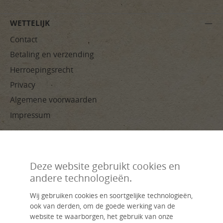
WETTELIJK
Contact
Betaling en verzending
Herroepingsrecht
Privacy
Algemene voorwaarden
Impressum
BETAALMETHODEN
Deze website gebruikt cookies en
andere technologieën.
Wij gebruiken cookies en soortgelijke technologieën,
ook van derden, om de goede werking van de
website te waarborgen, het gebruik van onze
Handverwerkt, duurzaam, individueel – livasia, jouw naam voor