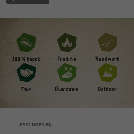
Handwerk
100 % kapok
Traditie
Fair
Duurzaam
Outdoor
Productgalerij overslaan
PAST GOED BIJ