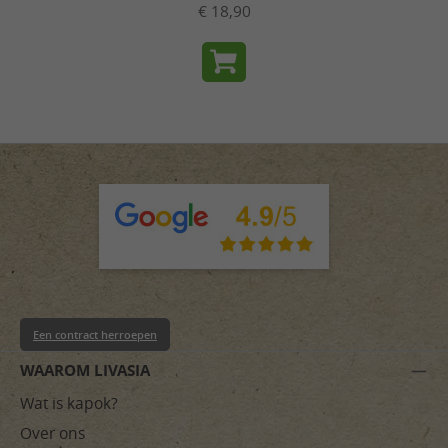
€ 18,90
Een contract herroepen
WAAROM LIVASIA
Wat is kapok?
Over ons