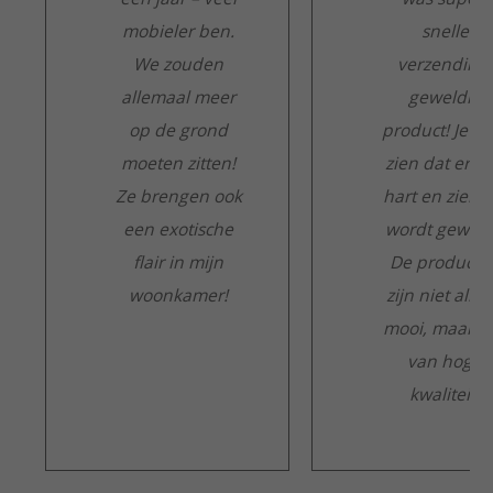
mobieler ben.
snelle
We zouden
verzending,
allemaal meer
geweldig
op de grond
product! Je ku
moeten zitten!
zien dat er m
Ze brengen ook
hart en ziel a
een exotische
wordt gewerk
flair in mijn
De producte
woonkamer!
zijn niet alle
mooi, maar o
van hoge
kwaliteit.