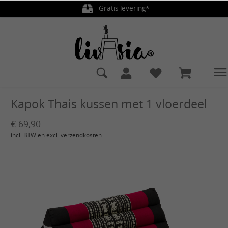
Gratis levering*
hoofdinhoud
Kapok Thais kussen met 1 vloerdeel
€ 69,90
incl. BTW en excl. verzendkosten
Afbeeldingengalerij overslaan