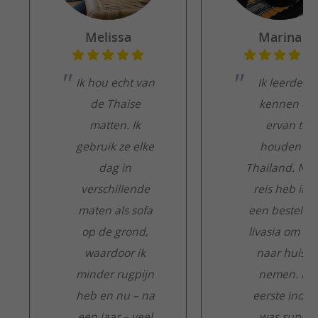
Melissa
Marina
Ik hou echt van
Ik leerde ze
de Thaise
kennen en
matten. Ik
ervan te
gebruik ze elke
houden in
dag in
Thailand. Na 
verschillende
reis heb ik e
maten als sofa
een besteld b
op de grond,
livasia om m
waardoor ik
naar huis te
minder rugpijn
nemen. De
heb en nu – na
eerste indru
een jaar – veel
was super: